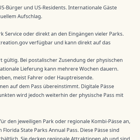
 US-Bürger und US-Residents. Internationale Gäste
tuellem Aufschlag.
rk Service
oder direkt an den Eingängen vieler Parks.
reation.gov
verfügbar und kann direkt auf das
rt gültig. Bei postalischer Zusendung der physischen
ernationale Lieferung kann mehrere Wochen dauern.
eben, meist Fahrer oder Hauptreisende.
amen auf dem Pass übereinstimmt. Digitale Pässe
kten wird jedoch weiterhin der physische Pass mit
 für den jeweiligen Park oder regionale Kombi-Pässe an,
 Florida State Parks Annual Pass. Diese Pässe sind
hältlich. Sie decken regionale Attraktionen ab und sind